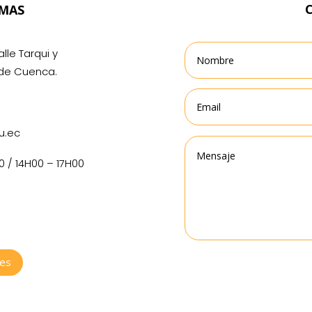
OMAS
lle Tarqui y
 de Cuenca.
u.ec
0 / 14H00 – 17H00
tes