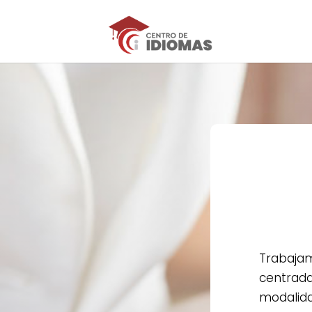
Trabajam
centrada
modalid