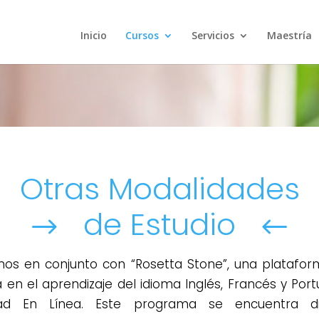
Inicio
Cursos
Servicios
Maestría
Otras Modalidades
de Estudio
$
#
os en conjunto con “Rosetta Stone”, una plataform
 en el aprendizaje del idioma Inglés, Francés y Por
ad En Línea. Este programa se encuentra di