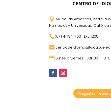
CENTRO DE IDI

Av. de las Américas, entre la ca
Humboldt - Universidad Católica

(07) 4-134-750
Ext. 1205

centrodeidiomas@ucacue.ed

Lunes a viernes | 08H00 – 13H0
Preguntas frecuen