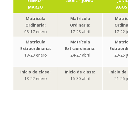
ENERO -
ABRIL - JUNIO
JUNIO
MARZO
AGOS
Matrícula
Matrícula
Matríc
Ordinaria:
Ordinaria:
Ordina
08-17 enero
17-23 abril
17-22 j
Matrícula
Matrícula
Matríc
Extraordinaria:
Extraordinaria:
Extraordi
18-20 enero
24-27 abril
23-25 j
Inicio de clase:
Inicio de clase:
Inicio de
18-22 enero
16-30 abril
21-26 j